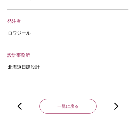
発注者
ロワジール
設計事務所
北海道日建設計
投
稿
一覧に戻る
ナ
ビ
ゲ
ー
シ
ョ