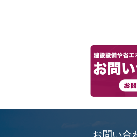
ビ
ゲ
ー
シ
ョ
ン
お問い合