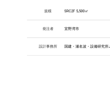
規模
SRC2F 5,500㎡
発注者
宜野湾市
設計事務所
国建・瀬名波・設備研究所J
投
稿
ナ