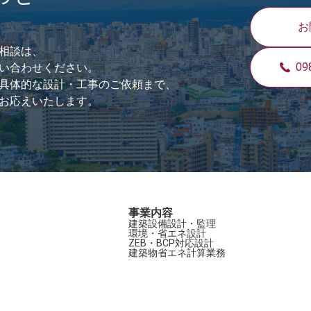
お
相談は、
09
い合わせください。
具体的な設計・工事のご依頼まで、
お応えいたします。
事業内容
建築設備設計・監理
環境・省エネ設計
ZEB・BCP対応設計
建築物省エネ計算業務