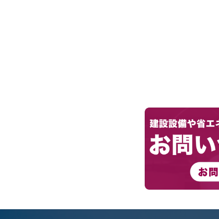
投
稿
ナ
ビ
ゲ
ー
シ
ョ
ン