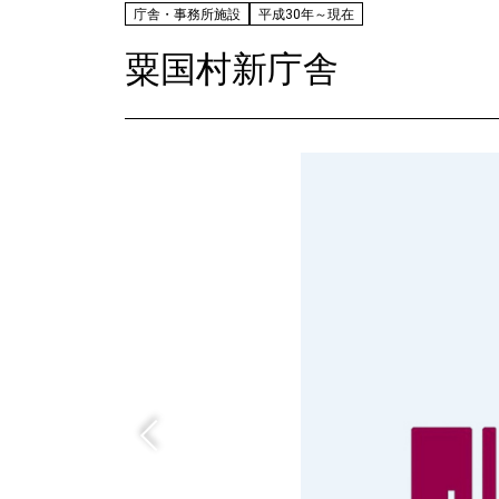
庁舎・事務所施設
平成30年～現在
粟国村新庁舎