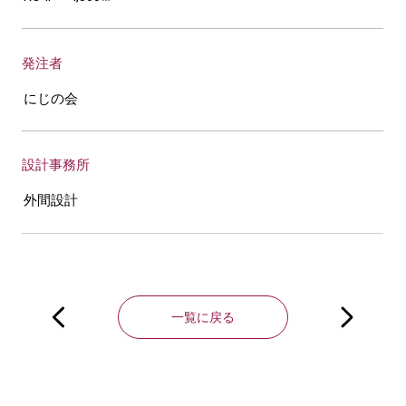
発注者
にじの会
設計事務所
外間設計
投
稿
一覧に戻る
ナ
ビ
ゲ
ー
シ
ョ