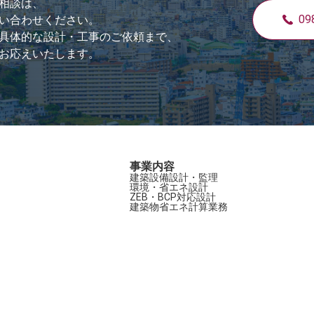
相談は、
09
い合わせください。
具体的な設計・工事のご依頼まで、
お応えいたします。
事業内容
建築設備設計・監理
環境・省エネ設計
ZEB・BCP対応設計
建築物省エネ計算業務