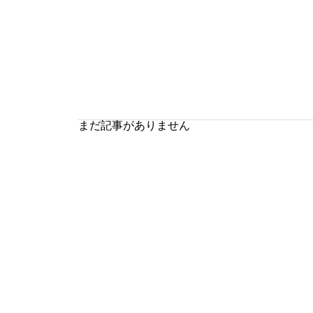
まだ記事がありません
投
稿
の
ペ
ー
ジ
送
り