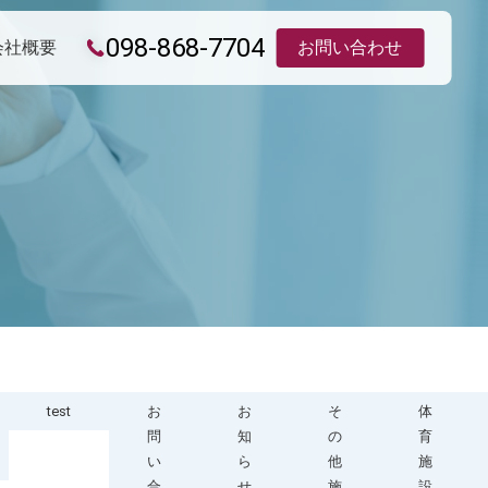
098-868-7704
会社概要
お問い合わせ
test
お
お
そ
体
問
知
の
育
い
ら
他
施
合
せ
施
設